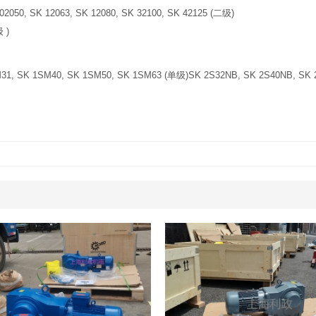
 SK 12063, SK 12080, SK 32100, SK 42125 (二级)
3100, SK 43125 (三级 )
SM31, SK 1SM40, SK 1SM50, SK 1SM63 (单级)SK 2S32NB, SK 2S40NB, SK 