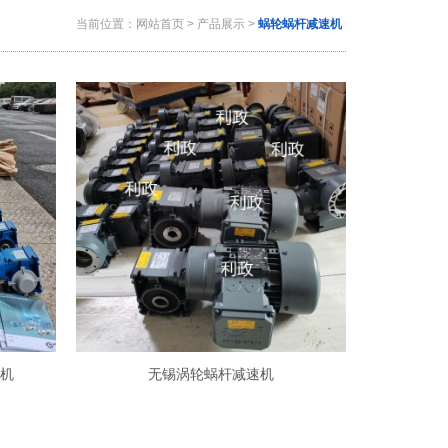
当前位置：
网站首页
>
产品展示
>
蜗轮蜗杆减速机
速机
无锡涡轮蜗杆减速机