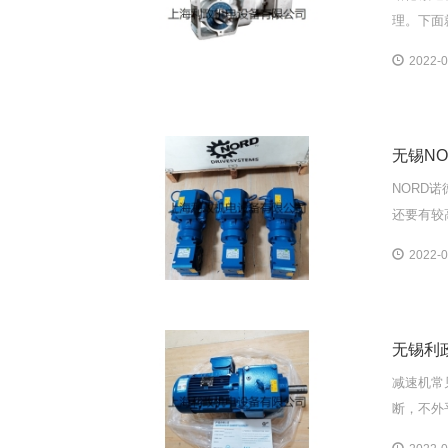
理。下面
2022-0
无锡N
NORD
还要有较
2022-0
无锡利
减速机常
断，不外