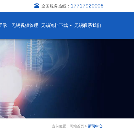
17717920006
全国服务热线：
展示
无锡视频管理
无锡资料下载
无锡联系我们
当前位置：
网站首页
>
新闻中心