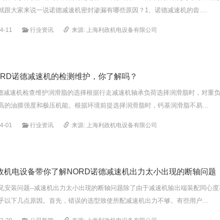
就跟大家来说一说诺德减速机密封渗漏有哪些原因？1、诺德减速机的齿....
4-11
行业资讯
来源: 上海利政机电设备有限公司
ORD诺德减速机的检测维护，你了解吗？
诺德减速机检查维护润滑脂的选择根据行走减速机轴承负荷选择润滑脂时，对重
高的油膜强度和极压机能。根据环境前提选择润滑脂时，钙基润滑脂不易...
4-01
行业资讯
来源: 上海利政机电设备有限公司
政机电设备带你了解NORD诺德减速机出力太小出现的断轴问题
见安装问题--减速机出力太小出现的断轴问题除了由于减速机输出端装配同心
乎以下几点原因。首先，错误的选型致使所配减速机出力不够。有些用户...